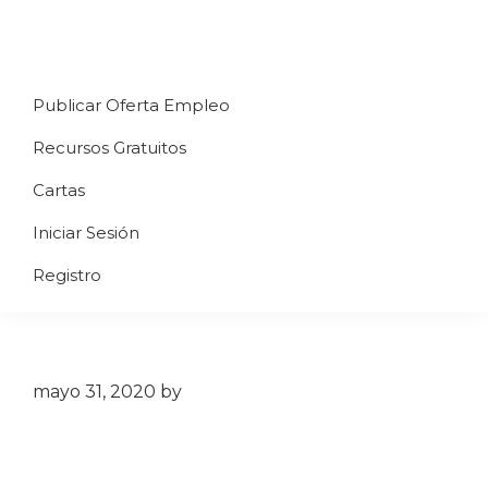
Saltar
Saltar
Saltar
a
al
al
Uppycart
Carta
la
contenido
pie
★
Publicar Oferta Empleo
digital
navegación
principal
de
Digitaliza
Gratis
restaurante
principal
página
Recursos Gratuitos
Tu
★
Carta
Cartas
Gratis
Iniciar Sesión
★
Tus
Registro
clientes
accederán
a
través
mayo 31, 2020
by
de
QR