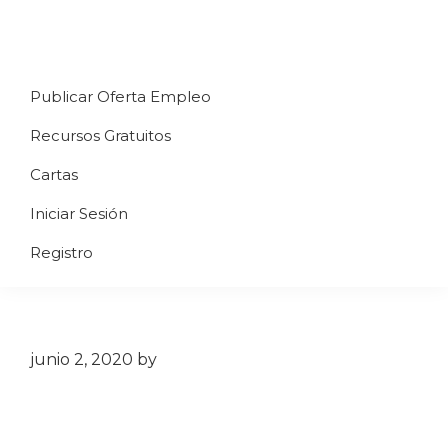
Saltar
Saltar
Saltar
a
al
al
Uppycart
Carta
la
contenido
pie
★
Publicar Oferta Empleo
digital
navegación
principal
de
Digitaliza
Gratis
restaurante
principal
página
Recursos Gratuitos
Tu
★
Carta
Cartas
Gratis
Iniciar Sesión
★
Tus
Registro
clientes
accederán
a
través
junio 2, 2020
by
de
QR