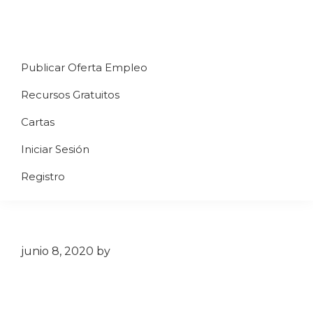
Saltar
Saltar
Saltar
a
al
al
Uppycart
Carta
la
contenido
pie
★
Publicar Oferta Empleo
digital
navegación
principal
de
Digitaliza
Gratis
restaurante
principal
página
Recursos Gratuitos
Tu
★
Carta
Cartas
Gratis
Iniciar Sesión
★
Tus
Registro
clientes
accederán
a
través
junio 8, 2020
by
de
QR