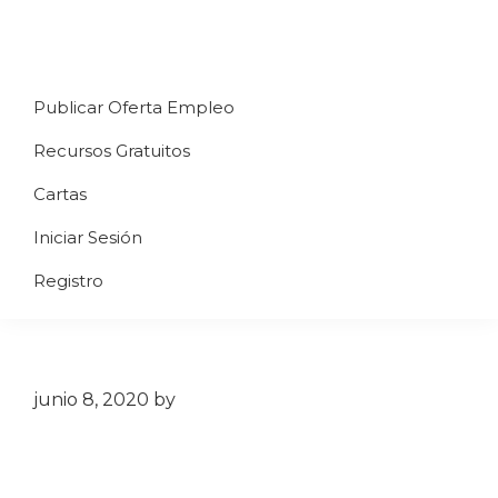
Saltar
Saltar
Saltar
a
al
al
Uppycart
Carta
la
contenido
pie
★
Publicar Oferta Empleo
digital
navegación
principal
de
Digitaliza
Gratis
restaurante
principal
página
Recursos Gratuitos
Tu
★
Carta
Cartas
Gratis
Iniciar Sesión
★
Tus
Registro
clientes
accederán
a
través
junio 8, 2020
by
de
QR