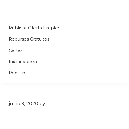
Saltar
Saltar
Saltar
a
al
al
Uppycart
Carta
la
contenido
pie
★
Publicar Oferta Empleo
digital
navegación
principal
de
Digitaliza
Gratis
restaurante
principal
página
Recursos Gratuitos
Tu
★
Carta
Cartas
Gratis
Iniciar Sesión
★
Tus
Registro
clientes
accederán
a
través
junio 9, 2020
by
de
QR