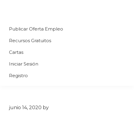
Saltar
Saltar
Saltar
a
al
al
Uppycart
Carta
la
contenido
pie
★
Publicar Oferta Empleo
digital
navegación
principal
de
Digitaliza
Gratis
restaurante
principal
página
Recursos Gratuitos
Tu
★
Carta
Cartas
Gratis
Iniciar Sesión
★
Tus
Registro
clientes
accederán
a
través
junio 14, 2020
by
de
QR