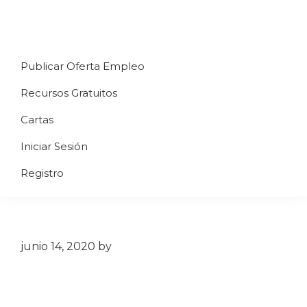
Saltar
Saltar
Saltar
a
al
al
Uppycart
Carta
la
contenido
pie
★
Publicar Oferta Empleo
digital
navegación
principal
de
Digitaliza
Gratis
restaurante
principal
página
Recursos Gratuitos
Tu
★
Carta
Cartas
Gratis
Iniciar Sesión
★
Tus
Registro
clientes
accederán
a
través
junio 14, 2020
by
de
QR