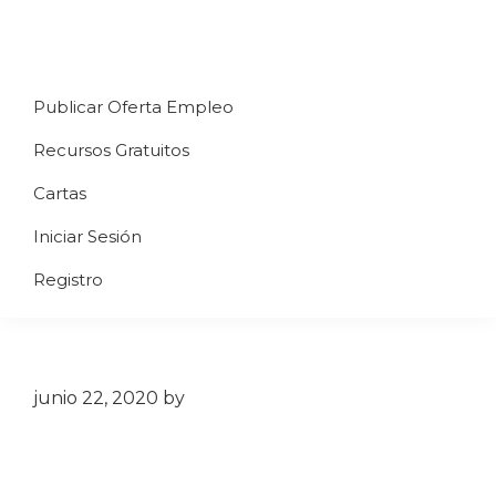
Saltar
Saltar
Saltar
a
al
al
Uppycart
Carta
la
contenido
pie
★
Publicar Oferta Empleo
digital
navegación
principal
de
Digitaliza
Gratis
restaurante
principal
página
Recursos Gratuitos
Tu
★
Carta
Cartas
Gratis
Iniciar Sesión
★
Tus
Registro
clientes
accederán
a
través
junio 22, 2020
by
de
QR