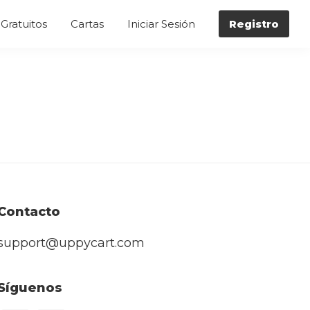
Gratuitos
Cartas
Iniciar Sesión
Registro
Contacto
support@uppycart.com
Síguenos