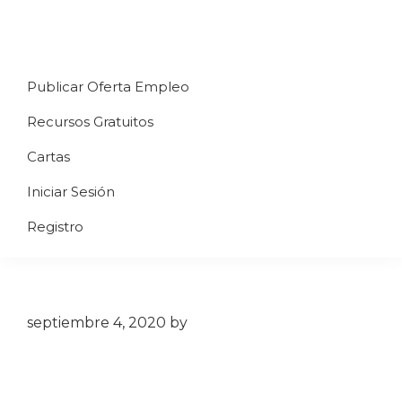
Saltar
Saltar
Saltar
a
al
al
Uppycart
Carta
la
contenido
pie
★
Publicar Oferta Empleo
digital
navegación
principal
de
Digitaliza
Gratis
restaurante
principal
página
Recursos Gratuitos
Tu
★
Carta
Cartas
Gratis
Iniciar Sesión
★
Tus
Registro
clientes
accederán
a
través
septiembre 4, 2020
by
de
QR