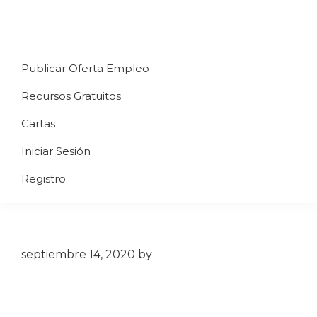
Saltar
Saltar
Saltar
a
al
al
Uppycart
Carta
la
contenido
pie
★
Publicar Oferta Empleo
digital
navegación
principal
de
Digitaliza
Gratis
restaurante
principal
página
Recursos Gratuitos
Tu
★
Carta
Cartas
Gratis
Iniciar Sesión
★
Tus
Registro
clientes
accederán
a
través
septiembre 14, 2020
by
de
QR