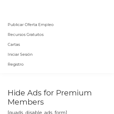
Saltar
Saltar
Saltar
a
al
al
Uppycart
Carta
la
contenido
pie
★
Publicar Oferta Empleo
digital
navegación
principal
de
Digitaliza
Gratis
restaurante
principal
página
Recursos Gratuitos
Tu
★
Carta
Cartas
Gratis
Iniciar Sesión
★
Tus
Registro
clientes
accederán
a
Hide Ads for Premium
través
de
Members
QR
[quads_disable_ads_form]