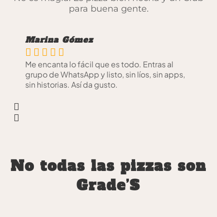
para buena gente.
Marina Gómez





Me encanta lo fácil que es todo. Entras al
grupo de WhatsApp y listo, sin líos, sin apps,
sin historias. Así da gusto.
No todas las pizzas son
Grade’S