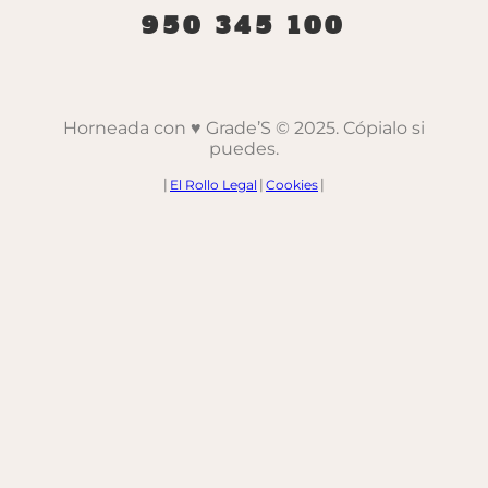
950 345 100
Horneada con ♥️ Grade’S © 2025. Cópialo si
puedes.
|
El Rollo Legal
|
Cookies
|