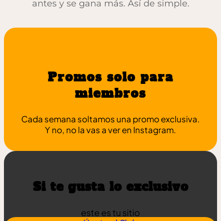
antes y se gana más. Así de simple.
Promos solo para
miembros
Cada semana soltamos una promo exclusiva.
Y no, no la vas a ver en Instagram.
Si te gusta lo exclusivo
este es tu sitio