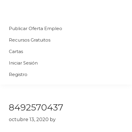
Saltar
Saltar
Saltar
a
al
al
Uppycart
Carta
la
contenido
pie
★
Publicar Oferta Empleo
digital
navegación
principal
de
Digitaliza
Gratis
restaurante
principal
página
Recursos Gratuitos
Tu
★
Carta
Cartas
Gratis
Iniciar Sesión
★
Tus
Registro
clientes
accederán
a
8492570437
través
de
octubre 13, 2020
by
QR