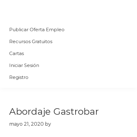
Saltar
Saltar
Saltar
a
al
al
Uppycart
Carta
la
contenido
pie
★
Publicar Oferta Empleo
digital
navegación
principal
de
Digitaliza
Gratis
restaurante
principal
página
Recursos Gratuitos
Tu
★
Carta
Cartas
Gratis
Iniciar Sesión
★
Tus
Registro
clientes
accederán
a
Abordaje Gastrobar
través
de
mayo 21, 2020
by
QR