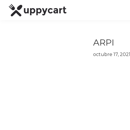
Saltar
Saltar
Saltar
a
al
al
Uppycart
Carta
la
contenido
pie
★
digital
navegación
principal
de
Digitaliza
Gratis
restaurante
principal
página
ARPI
Tu
★
Carta
Gratis
octubre 17, 202
★
Tus
clientes
accederán
a
través
de
QR