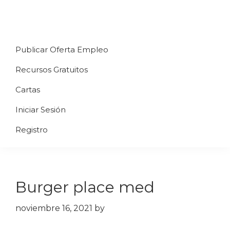
Saltar
Saltar
Saltar
a
al
al
Uppycart
Carta
la
contenido
pie
★
Publicar Oferta Empleo
digital
navegación
principal
de
Digitaliza
Gratis
restaurante
principal
página
Recursos Gratuitos
Tu
★
Carta
Cartas
Gratis
Iniciar Sesión
★
Tus
Registro
clientes
accederán
a
Burger place med
través
de
noviembre 16, 2021
by
QR