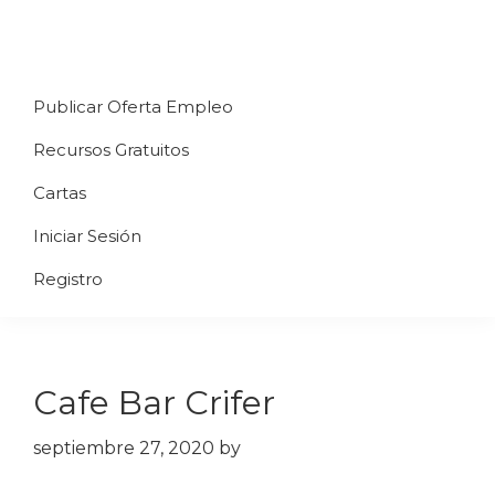
Saltar
Saltar
Saltar
a
al
al
Uppycart
Carta
la
contenido
pie
★
Publicar Oferta Empleo
digital
navegación
principal
de
Digitaliza
Gratis
restaurante
principal
página
Recursos Gratuitos
Tu
★
Carta
Cartas
Gratis
Iniciar Sesión
★
Tus
Registro
clientes
accederán
a
Cafe Bar Crifer
través
de
septiembre 27, 2020
by
QR