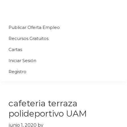
Saltar
Saltar
Saltar
a
al
al
Uppycart
Carta
la
contenido
pie
★
Publicar Oferta Empleo
digital
navegación
principal
de
Digitaliza
Gratis
restaurante
principal
página
Recursos Gratuitos
Tu
★
Carta
Cartas
Gratis
Iniciar Sesión
★
Tus
Registro
clientes
accederán
a
cafeteria terraza
través
de
polideportivo UAM
QR
junio 1, 2020
by