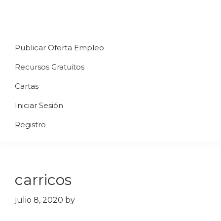
Saltar
Saltar
Saltar
a
al
al
Uppycart
Carta
la
contenido
pie
★
Publicar Oferta Empleo
digital
navegación
principal
de
Digitaliza
Gratis
restaurante
principal
página
Recursos Gratuitos
Tu
★
Carta
Cartas
Gratis
Iniciar Sesión
★
Tus
Registro
clientes
accederán
a
carricos
través
de
julio 8, 2020
by
QR