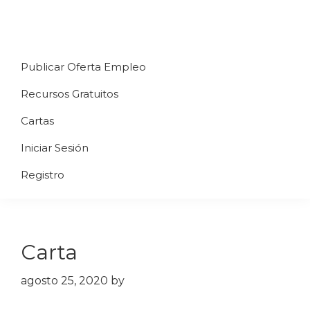
Saltar
Saltar
Saltar
a
al
al
Uppycart
Carta
la
contenido
pie
★
Publicar Oferta Empleo
digital
navegación
principal
de
Digitaliza
Gratis
restaurante
principal
página
Recursos Gratuitos
Tu
★
Carta
Cartas
Gratis
Iniciar Sesión
★
Tus
Registro
clientes
accederán
a
Carta
través
de
agosto 25, 2020
by
QR