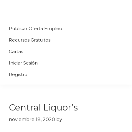
Saltar
Saltar
Saltar
a
al
al
Uppycart
Carta
la
contenido
pie
★
Publicar Oferta Empleo
digital
navegación
principal
de
Digitaliza
Gratis
restaurante
principal
página
Recursos Gratuitos
Tu
★
Carta
Cartas
Gratis
Iniciar Sesión
★
Tus
Registro
clientes
accederán
a
Central Liquor’s
través
de
noviembre 18, 2020
by
QR