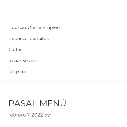
Saltar
Saltar
Saltar
a
al
al
Uppycart
Carta
la
contenido
pie
★
Publicar Oferta Empleo
digital
navegación
principal
de
Digitaliza
Gratis
restaurante
principal
página
Recursos Gratuitos
Tu
★
Carta
Cartas
Gratis
Iniciar Sesión
★
Tus
Registro
clientes
accederán
a
PASAL MENÚ
través
de
febrero 7, 2022
by
QR