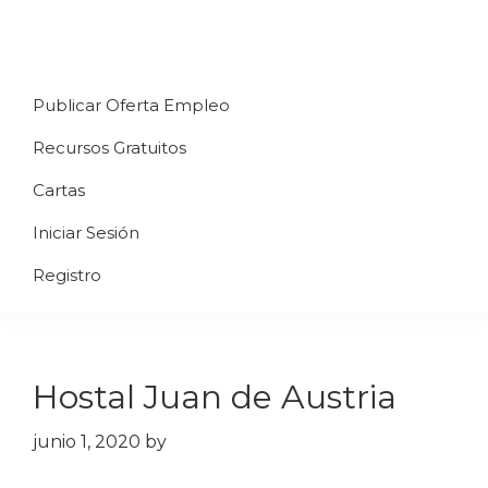
Saltar
Saltar
Saltar
a
al
al
Uppycart
Carta
la
contenido
pie
★
Publicar Oferta Empleo
digital
navegación
principal
de
Digitaliza
Gratis
restaurante
principal
página
Recursos Gratuitos
Tu
★
Carta
Cartas
Gratis
Iniciar Sesión
★
Tus
Registro
clientes
accederán
a
Hostal Juan de Austria
través
de
junio 1, 2020
by
QR