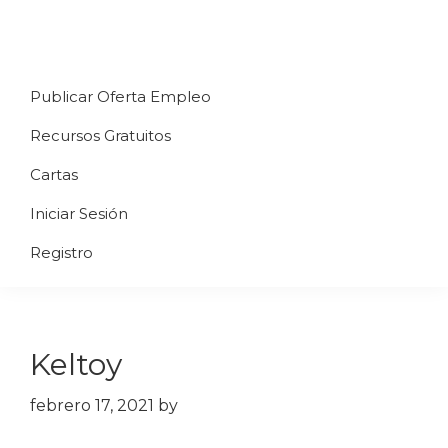
Saltar
Saltar
Saltar
a
al
al
Uppycart
Carta
la
contenido
pie
★
Publicar Oferta Empleo
digital
navegación
principal
de
Digitaliza
Gratis
restaurante
principal
página
Recursos Gratuitos
Tu
★
Carta
Cartas
Gratis
Iniciar Sesión
★
Tus
Registro
clientes
accederán
a
Keltoy
través
de
febrero 17, 2021
by
QR