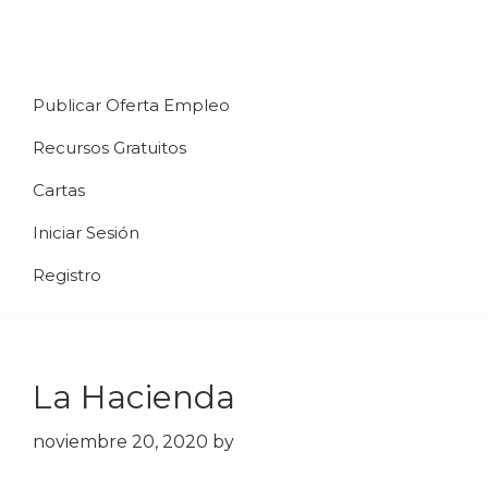
Saltar
Saltar
Saltar
a
al
al
Uppycart
Carta
la
contenido
pie
★
Publicar Oferta Empleo
digital
navegación
principal
de
Digitaliza
Gratis
restaurante
principal
página
Recursos Gratuitos
Tu
★
Carta
Cartas
Gratis
Iniciar Sesión
★
Tus
Registro
clientes
accederán
a
La Hacienda
través
de
noviembre 20, 2020
by
QR