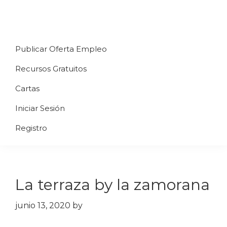
Saltar
Saltar
Saltar
a
al
al
Uppycart
Carta
la
contenido
pie
★
Publicar Oferta Empleo
digital
navegación
principal
de
Digitaliza
Gratis
restaurante
principal
página
Recursos Gratuitos
Tu
★
Carta
Cartas
Gratis
Iniciar Sesión
★
Tus
Registro
clientes
accederán
a
La terraza by la zamorana
través
de
junio 13, 2020
by
QR