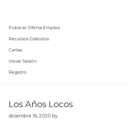
Saltar
Saltar
Saltar
a
al
al
Uppycart
Carta
la
contenido
pie
★
Publicar Oferta Empleo
digital
navegación
principal
de
Digitaliza
Gratis
restaurante
principal
página
Recursos Gratuitos
Tu
★
Carta
Cartas
Gratis
Iniciar Sesión
★
Tus
Registro
clientes
accederán
a
Los Años Locos
través
de
diciembre 16, 2020
by
QR