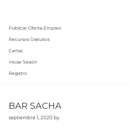
Saltar
Saltar
Saltar
a
al
al
Uppycart
Carta
la
contenido
pie
★
Publicar Oferta Empleo
digital
navegación
principal
de
Digitaliza
Gratis
restaurante
principal
página
Recursos Gratuitos
Tu
★
Carta
Cartas
Gratis
Iniciar Sesión
★
Tus
Registro
clientes
accederán
a
BAR SACHA
través
de
septiembre 1, 2020
by
QR