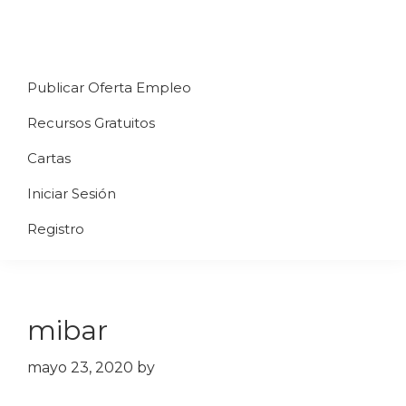
Saltar
Saltar
Saltar
a
al
al
Uppycart
Carta
la
contenido
pie
★
Publicar Oferta Empleo
digital
navegación
principal
de
Digitaliza
Gratis
restaurante
principal
página
Recursos Gratuitos
Tu
★
Carta
Cartas
Gratis
Iniciar Sesión
★
Tus
Registro
clientes
accederán
a
mibar
través
de
mayo 23, 2020
by
QR