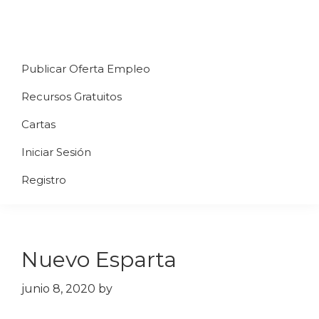
Saltar
Saltar
Saltar
a
al
al
Uppycart
Carta
la
contenido
pie
★
Publicar Oferta Empleo
digital
navegación
principal
de
Digitaliza
Gratis
restaurante
principal
página
Recursos Gratuitos
Tu
★
Carta
Cartas
Gratis
Iniciar Sesión
★
Tus
Registro
clientes
accederán
a
Nuevo Esparta
través
de
junio 8, 2020
by
QR