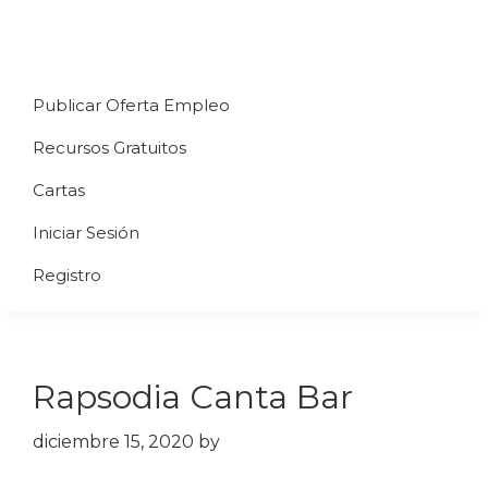
Saltar
Saltar
Saltar
a
al
al
Uppycart
Carta
la
contenido
pie
★
Publicar Oferta Empleo
digital
navegación
principal
de
Digitaliza
Gratis
restaurante
principal
página
Recursos Gratuitos
Tu
★
Carta
Cartas
Gratis
Iniciar Sesión
★
Tus
Registro
clientes
accederán
a
Rapsodia Canta Bar
través
de
diciembre 15, 2020
by
QR