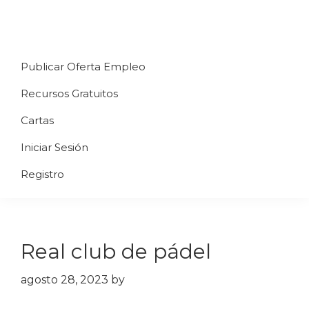
Saltar
Saltar
Saltar
a
al
al
Uppycart
Carta
la
contenido
pie
★
Publicar Oferta Empleo
digital
navegación
principal
de
Digitaliza
Gratis
restaurante
principal
página
Recursos Gratuitos
Tu
★
Carta
Cartas
Gratis
Iniciar Sesión
★
Tus
Registro
clientes
accederán
a
Real club de pádel
través
de
agosto 28, 2023
by
QR