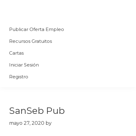
Saltar
Saltar
Saltar
a
al
al
Uppycart
Carta
la
contenido
pie
★
Publicar Oferta Empleo
digital
navegación
principal
de
Digitaliza
Gratis
restaurante
principal
página
Recursos Gratuitos
Tu
★
Carta
Cartas
Gratis
Iniciar Sesión
★
Tus
Registro
clientes
accederán
a
SanSeb Pub
través
de
mayo 27, 2020
by
QR