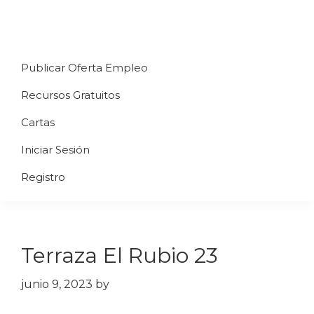
Saltar
Saltar
Saltar
a
al
al
Uppycart
Carta
la
contenido
pie
★
Publicar Oferta Empleo
digital
navegación
principal
de
Digitaliza
Gratis
restaurante
principal
página
Recursos Gratuitos
Tu
★
Carta
Cartas
Gratis
Iniciar Sesión
★
Tus
Registro
clientes
accederán
a
Terraza El Rubio 23
través
de
junio 9, 2023
by
QR