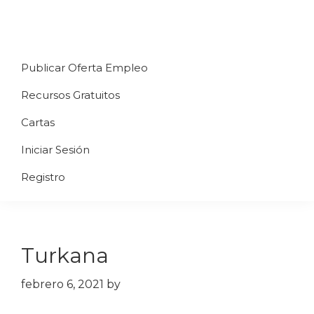
Saltar
Saltar
Saltar
a
al
al
Uppycart
Carta
la
contenido
pie
★
Publicar Oferta Empleo
digital
navegación
principal
de
Digitaliza
Gratis
restaurante
principal
página
Recursos Gratuitos
Tu
★
Carta
Cartas
Gratis
Iniciar Sesión
★
Tus
Registro
clientes
accederán
a
Turkana
través
de
febrero 6, 2021
by
QR