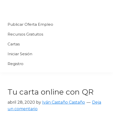
Saltar
Saltar
Saltar
a
al
al
Uppycart
Carta
la
contenido
pie
★
Publicar Oferta Empleo
digital
navegación
principal
de
Digitaliza
Gratis
restaurante
principal
página
Recursos Gratuitos
Tu
★
Carta
Cartas
Gratis
Iniciar Sesión
★
Tus
Registro
clientes
accederán
a
Tu carta online con QR
través
de
abril 28, 2020
by
Iván Castaño Castaño
Deja
QR
un comentario