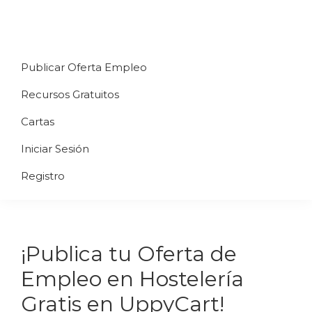
Saltar
Saltar
Saltar
a
al
al
Uppycart
Carta
la
contenido
pie
★
Publicar Oferta Empleo
digital
navegación
principal
de
Digitaliza
Gratis
restaurante
principal
página
Recursos Gratuitos
Tu
★
Carta
Cartas
Gratis
Iniciar Sesión
★
Tus
Registro
clientes
accederán
a
¡Publica tu Oferta de
través
de
Empleo en Hostelería
QR
Gratis en UppyCart!